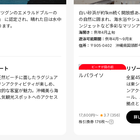
バツグンのエメラルドブルーの
白い砂浜が約1km続く開放感
」 に認定され、晴れた日は水中
の自然に囲まれ、海水浴やシュ
ります。
ンジェットなど多彩なマリンア
海開き：
例年4月上旬
遊泳可能期間：
例年4月～9月末
住所：
〒905‑0402 沖縄県国頭
ビーチが目の前
ート
リゾ
天然ビーチに面したラグジュア
全室4
リンアクティビティが楽しめ、
は東シ
放的な客室が魅力。沖縄美ら海
ンアク
人気観光スポットへのアクセス
ール、
拠点と
17,600
円〜
3.7
(
356
)
詳
株引換券
176
枚〜