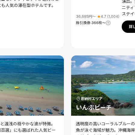
演出。
にも人気の滞在型ホテルです。
ニティ
ステイ
36,685
円〜
4.7
(
1,004
)
株引換券
366
枚〜
詳
恩納村
エリア
いんぶビーチ
海と遠浅の穏やかな波が特徴。
透明度の高いコーラルブルーの
場百選」にも選ばれた人気ビー
魚が泳ぐ海域が魅力。沖縄海岸