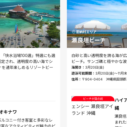
恩納村
エリア
瀬良垣ビーチ
「快水浴場100選」特選にも選
白砂と高い透明度を誇る海が広
に認定され、透明度の高い海でシ
ビーチ。サンゴ礁と穏やかな波
ィを通年楽しめるリゾートビー
海開き：
3月20日(金)
遊泳可能期間：
3月20日(金)～11月
住所：
〒904-0404 沖縄県国頭郡
ビーチが目の前
ハイア
縄
オキナワ
瀬良垣
バルコニー付き客室と多彩なレ
まれた
豊富なアクティビティが魅力のビ