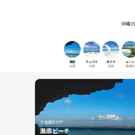
沖縄
瀬底
ウッパマ
オクマ
ムーン
北部
北部
北部
恩納村
北部
エリア
瀬底ビーチ