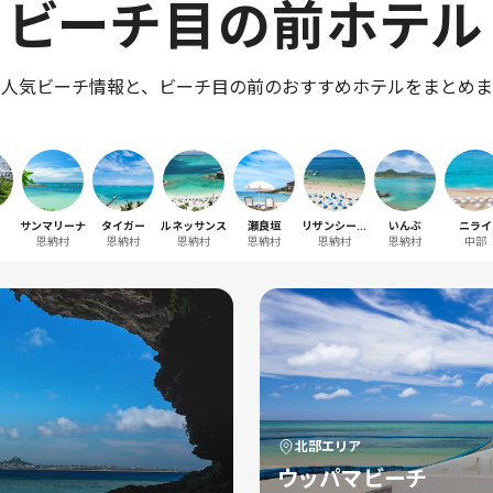
ビーチ目の前ホテル
の人気ビーチ情報と、ビーチ目の前のおすすめホテルをまとめま
サンマリーナ
タイガー
ルネッサンス
瀬良垣
リザンシーパ
いんぶ
ニライ
恩納村
恩納村
恩納村
恩納村
恩納村
恩納村
中部
ーク
北部
エリア
ウッパマビーチ