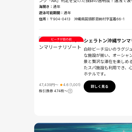
ンク「AA」判定を受けた抜群の透明度！遠浅で波
海開き：
通年
遊泳可能期間：
通年
住所：
〒904-0413 沖縄県国頭郡恩納村字冨着66-1
ビーチが目の前
シェラトン沖縄サンマ
白砂ビーチ沿いのラグジ
な施設が揃い、オーシャ
景と贅沢な滞在を楽しめ
たスパ施設も利用でき、
ホテルです。
47,439
円〜
4.6
(
1,001
)
詳しく見る
株引換券
474
枚〜