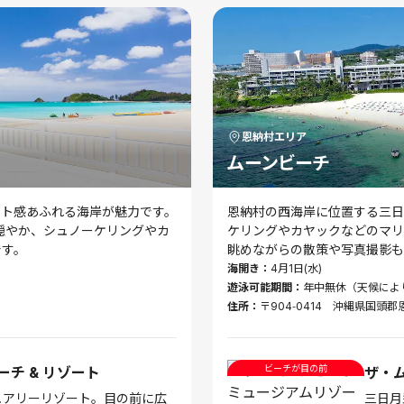
恩納村
エリア
ムーンビーチ
ート感あふれる海岸が魅力です。
恩納村の西海岸に位置する三日
穏やか、シュノーケリングやカ
ケリングやカヤックなどのマリ
です。
眺めながらの散策や写真撮影も
海開き：
4月1日(水)
遊泳可能期間：
年中無休（天候によ
住所：
〒904‑0414 沖縄県国頭郡
ビーチが目の前
チ & リゾート
ザ・
ュアリーリゾート。目の前に広
三日月