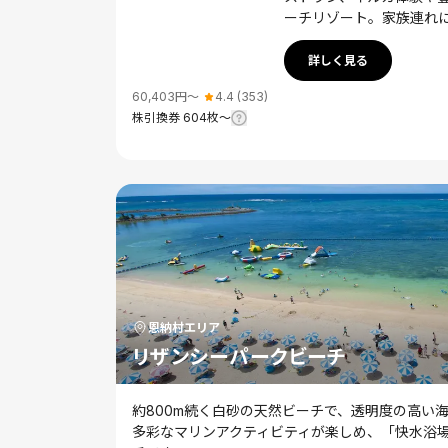
ーチリゾート。家族連れ
詳しく見る
60,403
円〜
4.4
(
353
)
株引換券
604
枚〜
恩納村
エリア
リザンシーパークビーチ
約800m続く白砂の天然ビーチで、透明度の高い
多彩なマリンアクティビティが楽しめ、「快水浴