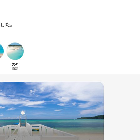
した。
美々
南部