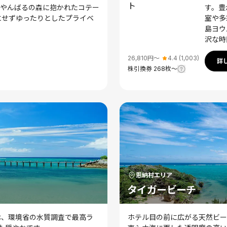
とやんばるの森に抱かれたコテー
す。豊
にせずゆったりとしたプライベ
室や多
。
島ヨウ
沢な時
26,810
円〜
4.4
(
1,003
)
詳
株引換券
268
枚〜
恩納村
エリア
タイガービーチ
は、環境省の水質調査で最高ラ
ホテル目の前に広がる天然ビー