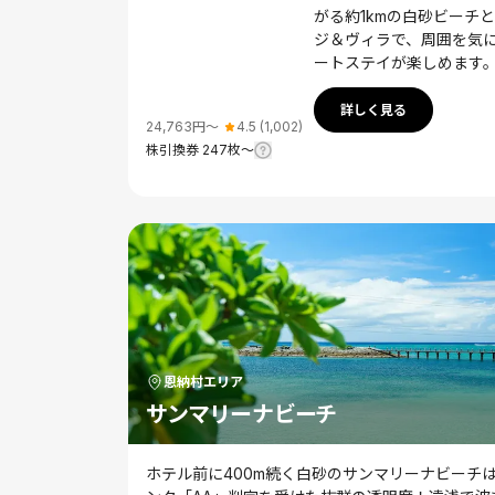
がる約1kmの白砂ビーチ
ジ＆ヴィラで、周囲を気
ートステイが楽しめます
詳しく見る
24,763
円〜
4.5
(
1,002
)
株引換券
247
枚〜
恩納村
エリア
サンマリーナビーチ
ホテル前に400m続く白砂のサンマリーナビーチ