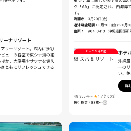
も穏やかです。
東シナ海に面した透明度の高い
ク「AA」に認定され、西海岸
す。
海開き：
3月20日(金)
遊泳可能期間：
3月20日(金)～11月3
住所：
〒904-0413 沖縄県国頭郡
リーナリゾート
ュアリーリゾート。館内に多彩
ビーチが目の前
ホテル
ンビューの客室で東シナ海の絶
るほか、大浴場やサウナを備え
沖縄屈
心身ともにリフレッシュできる
ーのリ
い、幅
詳
48,355
円〜
4.7
(
1,003
)
株引換券
483
枚〜