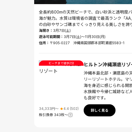
全長約800mの天然ビーチで、白い砂浜と透明度
海が魅力。水質は環境省の調査で最高ランク「AA
の白砂やサンゴ礁までくっきり見える美しさを誇
海開き：
3月7日(土)
遊泳可能期間：
3月7日(土)～11月30日(月)
住所：
〒905‑0227 沖縄県国頭郡本部町瀬底5583-1
ビーチまで徒歩2分
ヒルトン沖縄瀬底リゾ
沖縄本島北部・瀬底島の
リーリゾートホテル。マ
海を身近に感じられる開
水族館や今帰仁城跡など
も良好です。
34,333
円〜
4.4
(
502
)
詳しく見る
株引換券
343
枚〜