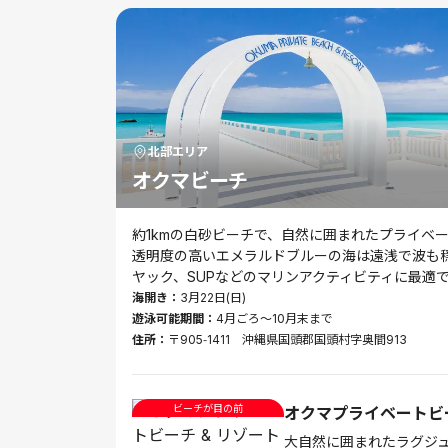
北部
エリア
オクマビーチ
約1kmの白砂ビーチで、自然に囲まれたプライベ
透明度の高いエメラルドブルーの海は遠浅で波も
ヤック、SUPなどのマリンアクティビティに最適
海開き：
3月22日(日)
遊泳可能期間：
4月ごろ～10月末まで
住所：
〒905‑1411 沖縄県国頭郡国頭村字奥間913
ビーチが目の前
オクマプライベートビー
大自然に囲まれたラグジ