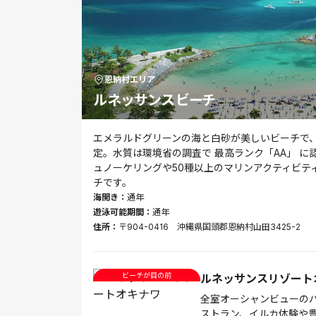
恩納村
エリア
ルネッサンスビーチ
エメラルドグリーンの海と白砂が美しいビーチで、
定。水質は環境省の調査で 最高ランク「AA」 
ュノーケリングや50種以上のマリンアクティビテ
チです。
海開き：
通年
遊泳可能期間：
通年
住所：
〒904-0416 沖縄県国頭郡恩納村山田3425-2
ビーチが目の前
ルネッサンスリゾート
全室オーシャンビューの
ストラン、イルカ体験や