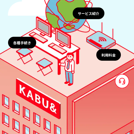
サービス紹介
各種手続き
利用料金