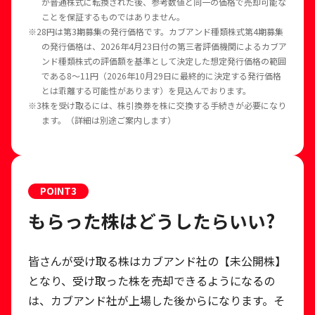
が普通株式に転換された後、参考数値と同一の価格で売却可能な
ことを保証するものではありません。
※2
8円は第3期募集の発行価格です。カブアンド種類株式第4期募集
の発行価格は、2026年4月23日付の第三者評価機関によるカブア
ンド種類株式の評価額を基準として決定した想定発行価格の範囲
である8～11円（2026年10月29日に最終的に決定する発行価格
とは乖離する可能性があります）を見込んでおります。
※3
株を受け取るには、株引換券を株に交換する手続きが必要になり
ます。（詳細は別途ご案内します）
POINT
3
もらった株はどうしたらいい?
皆さんが受け取る株はカブアンド社の【未公開株】
となり、受け取った株を売却できるようになるの
は、カブアンド社が上場した後からになります。そ