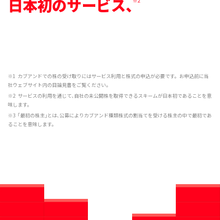
日本初のサービス、
※2
※1
カブアンドでの株の受け取りにはサービス利用と株式の申込が必要です。お申込前に当
社ウェブサイト内の目論見書をご覧ください。
※2
サービスの利用を通じて､自社の未公開株を取得できるスキームが日本初であることを意
味します。
※3
｢最初の株主｣とは､公募によりカブアンド種類株式の割当てを受ける株主の中で最初であ
ることを意味します。