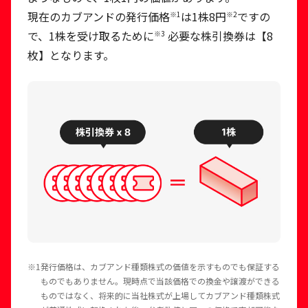
現在のカブアンドの発行価
格
は1株8
円
ですの
※1
※2
で、1株を受け取るため
に
必要な株引換券は【8
※3
枚】となります。
※1
発行価格は、カブアンド種類株式の価値を示すものでも保証する
ものでもありません。現時点で当該価格での換金や譲渡ができる
ものではなく、将来的に当社株式が上場してカブアンド種類株式