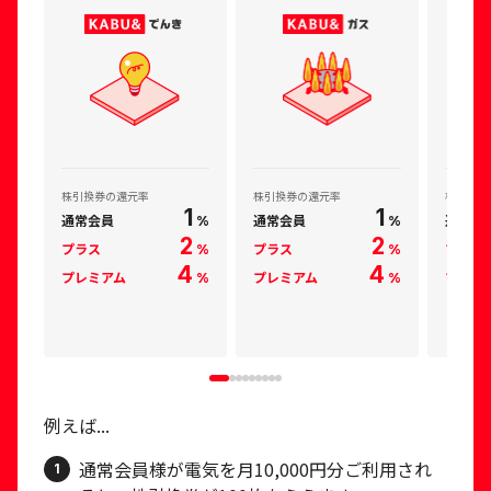
株引換券の還元率
株引換券の還元率
株引換券
1
1
通常会員
通常会員
通常会
%
%
2
2
プラス
プラス
プラス
%
%
4
4
プレミアム
プレミアム
プレミ
%
%
例えば...
通常会員様が電気を月10,000円分ご利用され
1